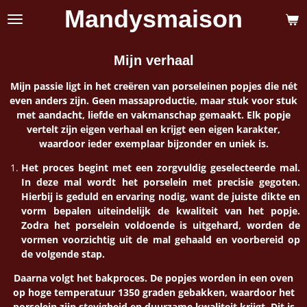
Mandysmaison
Ga
direct
naar
de
Mijn verhaal
hoofdinhoud
Mijn passie ligt in het creëren van porseleinen popjes die nét
even anders zijn. Geen massaproductie, maar stuk voor stuk
met aandacht, liefde en vakmanschap gemaakt. Elk popje
vertelt zijn eigen verhaal en krijgt een eigen karakter,
waardoor ieder exemplaar bijzonder en uniek is.
Het proces begint met een zorgvuldig geselecteerde mal.
In deze mal wordt het porselein met precisie gegoten.
Hierbij is geduld en ervaring nodig, want de juiste dikte en
vorm bepalen uiteindelijk de kwaliteit van het popje.
Zodra het porselein voldoende is uitgehard, worden de
vormen voorzichtig uit de mal gehaald en voorbereid op
de volgende stap.
Daarna volgt het bakproces. De popjes worden in een oven
op hoge temperatuur 1350 graden gebakken, waardoor het
porselein zijn stevigheid en duurzame kwaliteit krijgt. Dit is