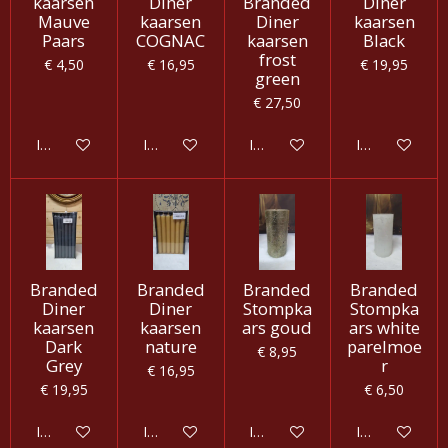
kaarsen
Diner
Branded
Diner
Mauve
kaarsen
Diner
kaarsen
Paars
COGNAC
kaarsen
Black
frost
€ 4,50
€ 16,95
€ 19,95
green
€ 27,50
In winkelwagen
In winkelwagen
In winkelwagen
In winkelwag
Branded
Branded
Branded
Branded
Diner
Diner
Stompka
Stompka
kaarsen
kaarsen
ars goud
ars white
Dark
nature
parelmoe
€ 8,95
Grey
r
€ 16,95
€ 19,95
€ 6,50
In winkelwagen
In winkelwagen
In winkelwagen
In winkelwag