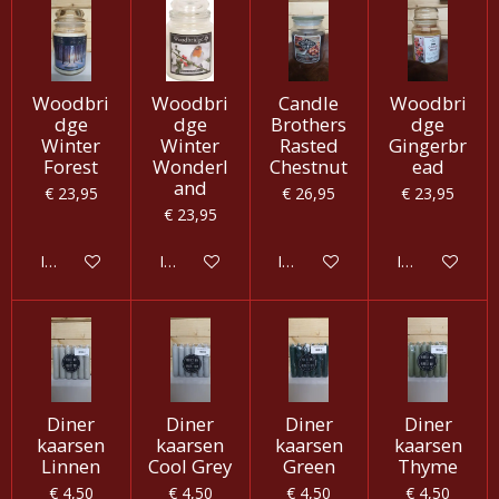
Woodbri
Woodbri
Candle
Woodbri
dge
dge
Brothers
dge
Winter
Winter
Rasted
Gingerbr
Forest
Wonderl
Chestnut
ead
and
€ 23,95
€ 26,95
€ 23,95
€ 23,95
In winkelwagen
In winkelwagen
In winkelwagen
In winkelwag
Diner
Diner
Diner
Diner
kaarsen
kaarsen
kaarsen
kaarsen
Linnen
Cool Grey
Green
Thyme
€ 4,50
€ 4,50
€ 4,50
€ 4,50