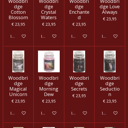
Woodbri
Woodbri
Woodbri
Woodbri
dge
dge
dge
dge Love
Cotton
Crystal
Enchante
Always
Blossom
Waters
d
€ 23,95
€ 23,95
€ 23,95
€ 23,95
In winkelwagen
In winkelwagen
In winkelwagen
In winkelwag
Woodbri
Woodbri
Woodbri
Woodbri
dge
dge
dge
dge
Magical
Morning
Secrets
Seductio
Unicorn
Dew
n
€ 23,95
€ 23,95
€ 23,95
€ 23,95
In winkelwagen
In winkelwagen
In winkelwagen
In winkelwag