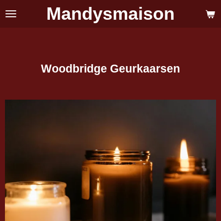
Mandysmaison
Ga
direct
naar
de
hoofdinhoud
Woodbridge Geurkaarsen