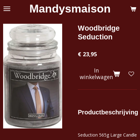
Mandysmaison
Ga
direct
naar
de
Woodbridge
hoofdinhoud
Seduction
€ 23,95
In
winkelwagen
Productbeschrijving
Seduction 565g Large Candle