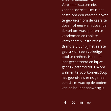
Verplaats kaarsen niet
zonder toezicht. Het is het
beste om een kaarsen dover
te gebruiken om de kaars te
doven of een vlam dovende
deksel om was spatten te
voorkomen en rook te
verminderen. Instructies:
Brand 2-3 uur bij het eerste
gebruik om een volledige
pool te creëren. Houd de
lont gecentreerd en bij 2e
gebruik getrimd tot 1/4 om
walmen te voorkomen. Stop
het gebruik als er nog maar
een ½ cm wax op de bodem
van de houder aanwezig is.
D
D
S
D
e
e
h
e
l
e
a
l