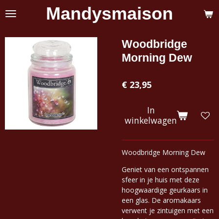
Mandysmaison
Ga
direct
naar
de
Woodbridge
hoofdinhoud
Morning Dew
€ 23,95
In
winkelwagen
Woodbridge Morning Dew
Geniet van een ontspannen
sfeer in je huis met deze
hoogwaardige geurkaars in
een glas. De aromakaars
verwent je zintuigen met een