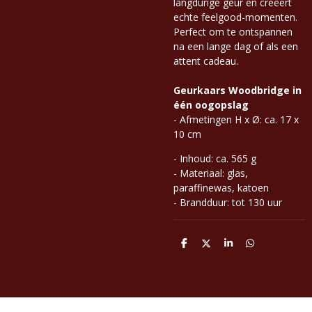
langdurige geur en creëert
echte feelgood-momenten.
Perfect om te ontspannen
na een lange dag of als een
attent cadeau.
Geurkaars
Woodbridge
in
één oogopslag
- Afmetingen H x Ø: ca. 17 x
10 cm
- Inhoud: ca. 565 g
- Materiaal: glas,
paraffinewas, katoen
- Brandduur: tot 130 uur
D
D
S
D
e
e
h
e
l
e
a
l
e
l
r
e
n
e
n