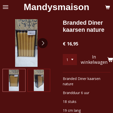
Mandysmaison
Ga
direct
naar
de
Branded Diner
hoofdinhoud
kaarsen nature
€ 16,95
In
winkelwagen
Branded Diner kaarsen
nature
Brandduur 6 uur
18 stuks
19 cm lang