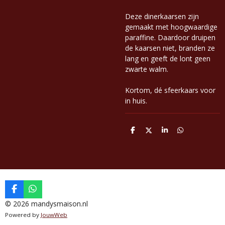
Deze dinerkaarsen zijn
gemaakt met hoogwaardige
paraffine. Daardoor druipen
de kaarsen niet, branden ze
lang en geeft de lont geen
zwarte walm.
Kortom, dé sfeerkaars voor
in huis.
D
D
S
D
e
e
h
e
l
e
a
l
e
l
r
e
n
e
n
F
W
a
h
© 2026 mandysmaison.nl
c
a
Powered by
JouwWeb
e
t
b
s