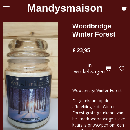
Mandysmaison
Ga
direct
naar
de
Woodbridge
hoofdinhoud
Winter Forest
€ 23,95
In
winkelwagen
Woodbridge Winter Forest
De geurkaars op de
afbeelding is de Winter
Forest grote geurkaars van
het merk Woodbridge. Deze
kaars is ontworpen om een