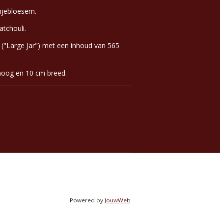
njebloesem.
tchouli.
 ("Large Jar") met een inhoud van 565
hoog en 10 cm breed.
Powered by
JouwWeb