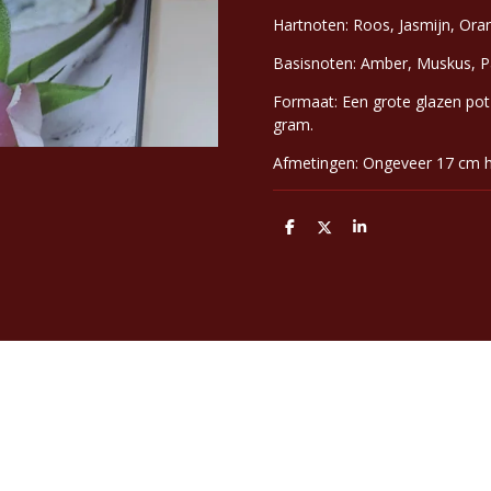
Hartnoten: Roos, Jasmijn, Ora
Basisnoten: Amber, Muskus, Pa
Formaat: Een grote glazen pot
gram.
Afmetingen: Ongeveer 17 cm 
D
D
S
e
e
h
l
e
a
e
l
r
n
e