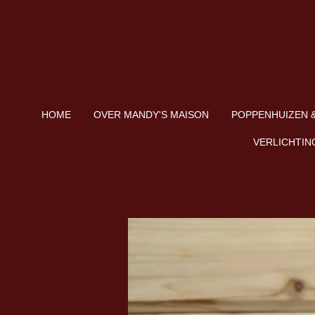
Ga
direct
naar
de
hoofdinhoud
HOME
OVER MANDY'S MAISON
POPPENHUIZEN &
VERLICHTIN