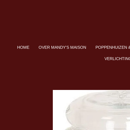
Ga
direct
naar
de
hoofdinhoud
HOME
OVER MANDY'S MAISON
POPPENHUIZEN &
VERLICHTIN