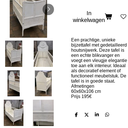
In
winkelwagen
Een prachtige, unieke
bijzettafel met gedetailleerd
houtsnijwerk. Deze tafel is
een echte blikvanger en
voegt een vleugje elegantie
toe aan elk interieur. Ideaal
als decoratief element of
functioneel meubelstuk. De
tafel is in goede staat.
Afmetingen
60x60x106 cm
Prijs 195€
D
D
S
D
e
e
h
e
l
e
a
l