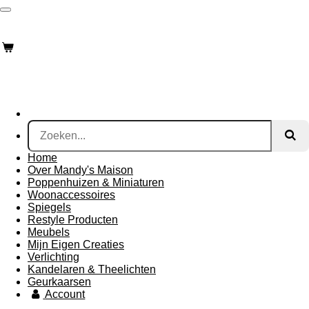
Ga
Mandysmaison
direct
naar
de
hoofdinhoud
Home
Over Mandy's Maison
Poppenhuizen & Miniaturen
Woonaccessoires
Spiegels
Restyle Producten
Meubels
Mijn Eigen Creaties
Verlichting
Kandelaren & Theelichten
Geurkaarsen
Account