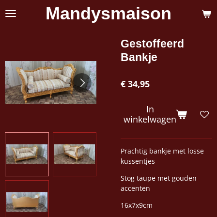
Mandysmaison
Ga
direct
naar
de
Gestoffeerd
hoofdinhoud
Bankje
€ 34,95
In
winkelwagen
Prachtig bankje met losse
kussentjes
Stog taupe met gouden
accenten
16x7x9cm