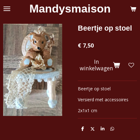
Mandysmaison
Ga
direct
naar
de
Beertje op stoel
hoofdinhoud
€ 7,50
In
winkelwagen
Beertje op stoel
Versierd met accessoires
2x1x1 cm
D
D
S
D
e
e
h
e
l
e
a
l