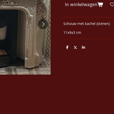
In winkelwagen
Schouw met kachel (stenen)
11x9x3 cm
D
D
S
e
e
h
l
e
a
e
l
r
n
e