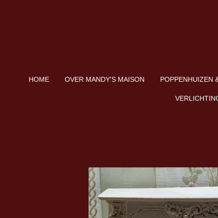
Ga
direct
naar
de
hoofdinhoud
HOME
OVER MANDY'S MAISON
POPPENHUIZEN &
VERLICHTIN