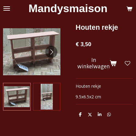
Mandysmaison
Ga
direct
naar
de
Houten rekje
hoofdinhoud
€ 3,50
In
winkelwagen
Houten rekje
9.5x6.5x2 cm
D
D
S
D
e
e
h
e
l
e
a
l
e
l
r
e
n
e
n