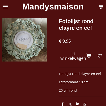
Mandysmaison
Ga
direct
naar
de
Fotolijst rond
hoofdinhoud
clayre en eef
€ 9,95
In
winkelwagen
Fotolijst rond clayre en eef
Fotoformaat 10 cm
20 cm rond
D
D
S
D