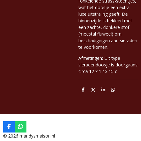
fonkelende strass-steentjes,
wat het doosje een extra
luxe uitstraling geeft. De
binnenzijde is bekleed met
een zachte, donkere stof
(meestal fluweel) om
beschadigingen aan sieraden
te voorkomen.
Afmetingen: Dit type
sieradendoosje is doorgaans
circa 12 x 12 x 15 c
D
D
S
D
e
e
h
e
l
e
a
l
e
l
r
e
n
e
n
F
W
a
h
© 2026 mandysmaison.nl
c
a