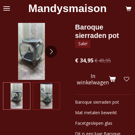
Mandysmaison
Ga
direct
naar
de
Baroque
hoofdinhoud
sierraden pot
Sale!
€ 34,95
€ 49,95
In
winkelwagen
Baroque sierraden pot
Mat metalen bewerkt
Facetgeslepen glas
Dit is een luxe Baroque