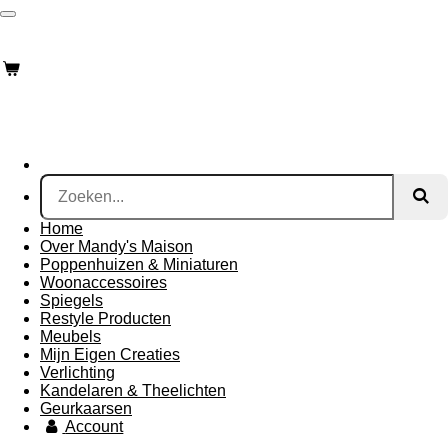
Ga
Mandysmaison
direct
naar
de
hoofdinhoud
Home
Over Mandy's Maison
Poppenhuizen & Miniaturen
Woonaccessoires
Spiegels
Restyle Producten
Meubels
Mijn Eigen Creaties
Verlichting
Kandelaren & Theelichten
Geurkaarsen
Account