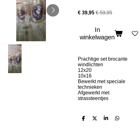
€ 39,95
€ 59,95
In
winkelwagen
Prachtige set brocante
windlichten
12x20
10x16
Bewerkt met speciale
technieken
Afgewerkt met
strassteentjes
D
D
S
D
e
e
h
e
l
e
a
l
e
l
r
e