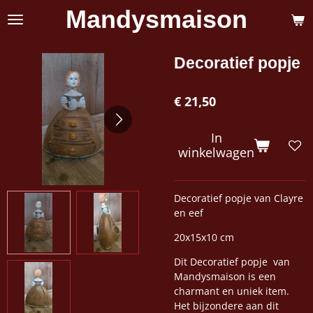
Mandysmaison
Ga
direct
naar
de
Decoratief popje
hoofdinhoud
€ 21,50
In
winkelwagen
Decoratief popje van Clayre
en eef
20x15x10 cm
Dit Decoratief popje van
Mandysmaison is een
charmant en uniek item.
Het bijzondere aan dit