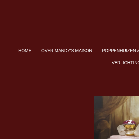
Ga
direct
naar
de
hoofdinhoud
HOME
OVER MANDY'S MAISON
POPPENHUIZEN &
VERLICHTIN