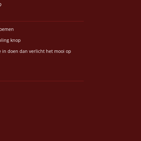
loemen
bling knop
je in doen dan verlicht het mooi op