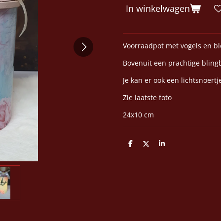
In winkelwagen
Voorraadpot met vogels en b
Bovenuit een prachtige bling
Je kan er ook een lichtsnoert
Zie laatste foto
24x10 cm
D
D
S
e
e
h
l
e
a
e
l
r
n
e