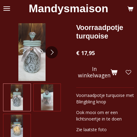
Mandysmaison
Ga
direct
naar
de
Voorraadpotje
hoofdinhoud
turquoise
€ 17,95
In
winkelwagen
Voorraadpotje turquoise met
Blingbling knop
Ook mooi om er een
lichtsnoertje in te doen
Zie laatste foto