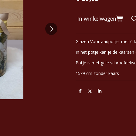
In winkelwagen
Glazen Voorraadpotje met 6 
In het potje kan je de kaarse
Potje is met gele schroefdek
15x9 cm zonder kaars
D
D
S
e
e
h
l
e
a
e
l
r
n
e