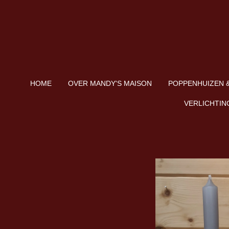
Ga
direct
naar
de
hoofdinhoud
HOME
OVER MANDY'S MAISON
POPPENHUIZEN &
VERLICHTIN