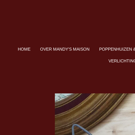
Ga
direct
naar
de
hoofdinhoud
HOME
OVER MANDY'S MAISON
POPPENHUIZEN &
VERLICHTIN