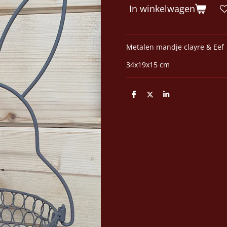
In winkelwagen
Metalen mandje clayre & Eef
34x19x15 cm
D
D
S
e
e
h
l
e
a
e
l
r
n
e