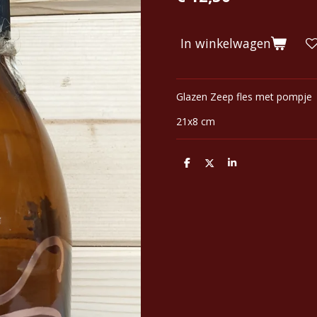
In winkelwagen
Glazen Zeep fles met pompje
21x8 cm
D
D
S
e
e
h
l
e
a
e
l
r
n
e