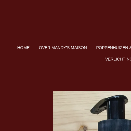
Ga
direct
naar
de
hoofdinhoud
HOME
OVER MANDY'S MAISON
POPPENHUIZEN &
VERLICHTIN