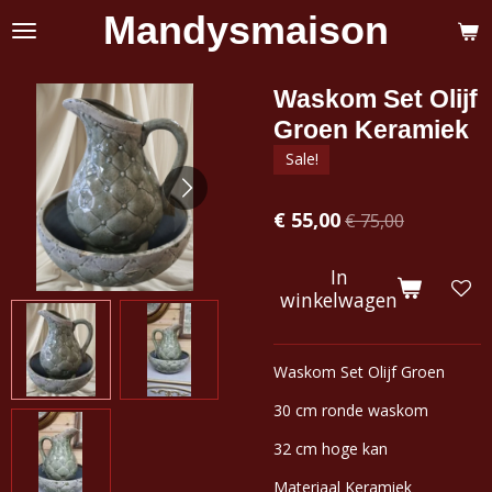
Mandysmaison
Ga
direct
naar
de
Waskom Set Olijf
hoofdinhoud
Groen Keramiek
Sale!
€ 55,00
€ 75,00
In
winkelwagen
Waskom Set Olijf Groen
30 cm ronde waskom
32 cm hoge kan
Materiaal Keramiek