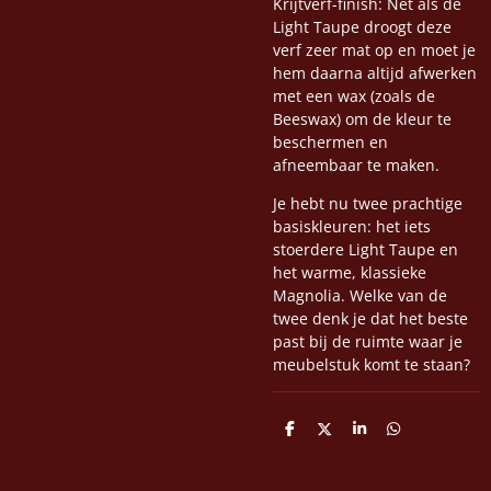
Krijtverf-finish: Net als de
Light Taupe droogt deze
verf zeer mat op en moet je
hem daarna altijd afwerken
met een wax (zoals de
Beeswax) om de kleur te
beschermen en
afneembaar te maken.
Je hebt nu twee prachtige
basiskleuren: het iets
stoerdere Light Taupe en
het warme, klassieke
Magnolia. Welke van de
twee denk je dat het beste
past bij de ruimte waar je
meubelstuk komt te staan?
D
D
S
D
e
e
h
e
l
e
a
l
e
l
r
e