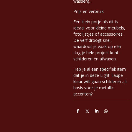
wassen).
Prijs en verbruik
Een klein potje als dit is
ideaal voor kleine meubels,
fotolijstjes of accessoires.
De verf droogt snel,
waardoor je vaak op één
dag je hele project kunt
schilderen én afwaxen.
Heb je al een specifiek item
dat je in deze Light Taupe
kleur wilt gaan schilderen als
basis voor je metallic
accenten?
D
D
S
D
e
e
h
e
l
e
a
l
e
l
r
e
n
e
n