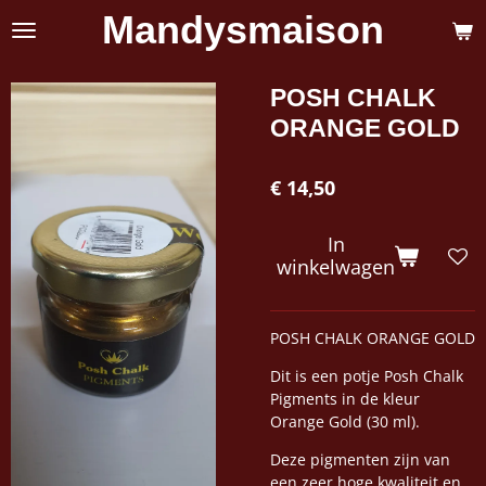
Mandysmaison
Ga
direct
naar
de
POSH CHALK
hoofdinhoud
ORANGE GOLD
€ 14,50
In
winkelwagen
POSH CHALK ORANGE GOLD
Dit is een potje Posh Chalk
Pigments in de kleur
Orange Gold (30 ml).
Deze pigmenten zijn van
een zeer hoge kwaliteit en