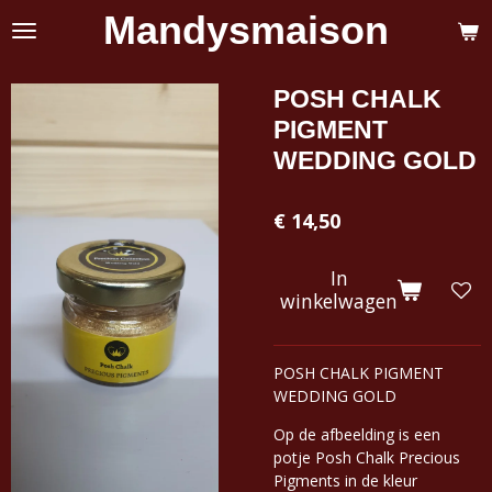
Mandysmaison
Ga
direct
naar
de
POSH CHALK
hoofdinhoud
PIGMENT
WEDDING GOLD
€ 14,50
In
winkelwagen
POSH CHALK PIGMENT
WEDDING GOLD
Op de afbeelding is een
potje Posh Chalk Precious
Pigments in de kleur