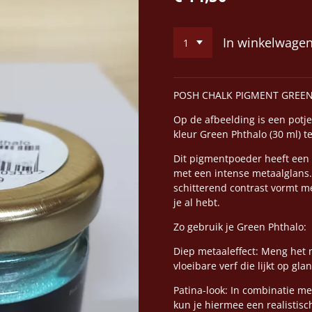
In winkelwage
POSH CHALK PIGMENT GREEN
Op de afbeelding is een potj
kleur Green Phthalo (30 ml) te
Dit pigmentpoeder heeft een 
met een intense metaalglans.
schitterend contrast vormt m
je al hebt.
Zo gebruik je Green Phthalo:
Diep metaaleffect: Meng het 
vloeibare verf die lijkt op gl
Patina-look: In combinatie m
kun je hiermee een realistisc