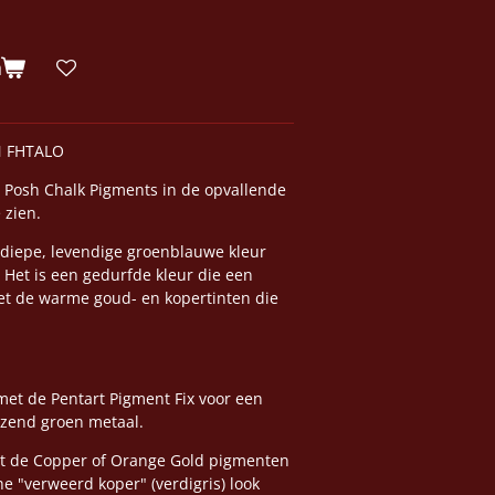
n
 FHTALO
e Posh Chalk Pigments in de opvallende
 zien.
diepe, levendige groenblauwe kleur
 Het is een gedurfde kleur die een
et de warme goud- en kopertinten die
met de Pentart Pigment Fix voor een
anzend groen metaal.
et de Copper of Orange Gold pigmenten
he "verweerd koper" (verdigris) look