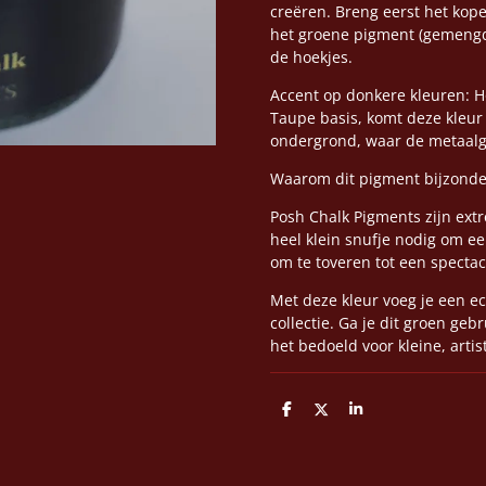
creëren. Breng eerst het kop
het groene pigment (gemengd
de hoekjes.
Accent op donkere kleuren: Ho
Taupe basis, komt deze kleur
ondergrond, waar de metaalg
Waarom dit pigment bijzonder
Posh Chalk Pigments zijn ext
heel klein snufje nodig om e
om te toveren tot een spectac
Met deze kleur voeg je een e
collectie. Ga je dit groen geb
het bedoeld voor kleine, artis
D
D
S
e
e
h
l
e
a
e
l
r
n
e