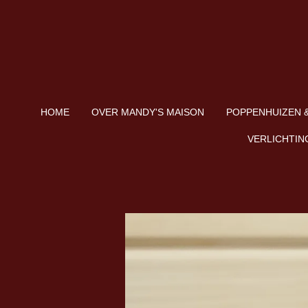
Ga
direct
naar
de
hoofdinhoud
HOME
OVER MANDY'S MAISON
POPPENHUIZEN &
VERLICHTIN