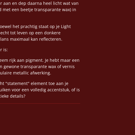
er aan en dep daarna heel licht wat van
 met een beetje transparante wax) in
ewel het prachtig staat op je Light
 echt tot leven op een donkere
lans maximaal kan reflecteren.
 is:
reem rijk aan pigment. Je hebt maar een
en gewone transparante wax of vernis
ulaire metallic afwerking.
cht "statement" element toe aan je
ruiken voor een volledig accentstuk, of is
tieke details?