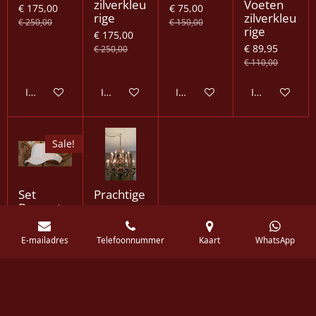
zilverkleu
Voeten
€ 175,00
€ 75,00
rige
zilverkleu
€ 250,00
€ 150,00
rige
€ 175,00
€ 89,95
€ 250,00
€ 110,00
In winkelwagen
In winkelwagen
In winkelwagen
In winkelwag
Sale!
Set
Prachtige
Brocante
rococo
Lampenk
kroonluc
appen
hter
E-mailadres
Telefoonnummer
Kaart
WhatsApp
€ 125,00
€ 500,00
€ 175,00
In winkelwagen
In winkelwagen