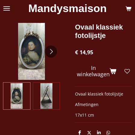
Mandysmaison
Ga
direct
naar
de
Ovaal klassiek
hoofdinhoud
fotolijstje
€ 14,95
In
winkelwagen
Ovaal klassiek fotolijstje
Afmetingen
17x11 cm
D
D
S
D