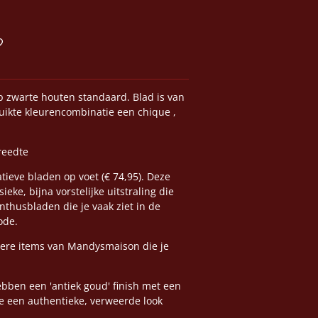
p zwarte houten standaard. Blad is van
ruikte kleurencombinatie een chique ,
breedte
atieve bladen op voet (€ 74,95). Deze
ke, bijna vorstelijke uitstraling die
thusbladen die je vaak ziet in de
ode.
ndere items van Mandysmaison die je
ben een 'antiek goud' finish met een
ze een authentieke, verweerde look