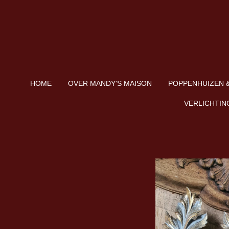
Ga
direct
naar
de
hoofdinhoud
HOME
OVER MANDY'S MAISON
POPPENHUIZEN &
VERLICHTIN