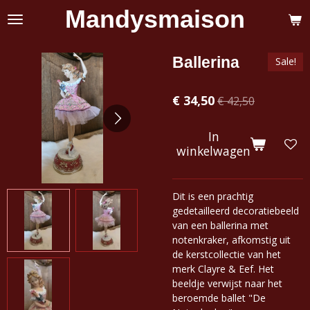
Mandysmaison
Ga
direct
naar
de
Ballerina
Sale!
hoofdinhoud
€ 34,50
€ 42,50
In
winkelwagen
Dit is een prachtig
gedetailleerd decoratiebeeld
van een ballerina met
notenkraker, afkomstig uit
de kerstcollectie van het
merk Clayre & Eef. Het
beeldje verwijst naar het
beroemde ballet "De