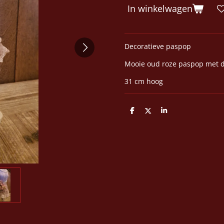
In winkelwagen
Decoratieve paspop
Mooie oud roze paspop met d
31 cm hoog
D
D
S
e
e
h
l
e
a
e
l
r
n
e