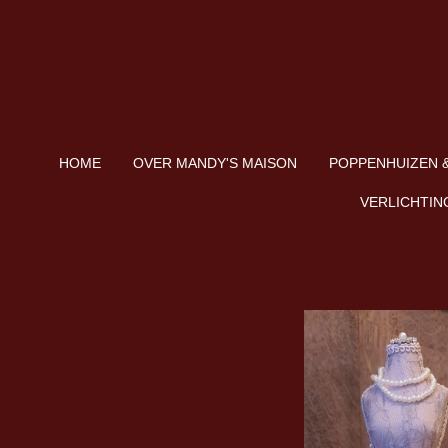
Ga
direct
naar
de
hoofdinhoud
HOME
OVER MANDY'S MAISON
POPPENHUIZEN &
VERLICHTIN