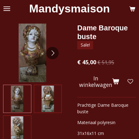
Mandysmaison
Ga
direct
naar
de
Dame Baroque
hoofdinhoud
buste
Sale!
€ 45,00
€ 51,95
In
winkelwagen
Prachtige Dame Baroque
buste
Materiaal polyresin
31x16x11 cm