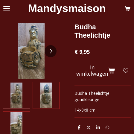
Mandysmaison
Ga
direct
naar
de
Budha
hoofdinhoud
Theelichtje
€ 9,95
In
winkelwagen
Budha Theelichtje
goudkleurige
14x8x8 cm
D
D
S
D
e
e
h
e