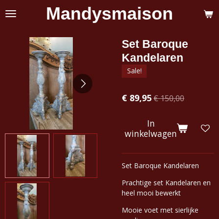
Mandysmaison
Ga
direct
naar
de
Set Baroque
hoofdinhoud
Kandelaren
Sale!
€ 89,95
€ 150,00
In
winkelwagen
Set Baroque Kandelaren
Prachtige set Kandelaren en
heel mooi bewerkt
Mooie voet met sierlijke