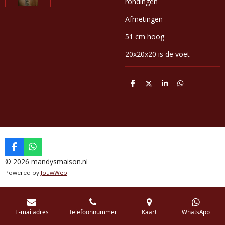
rondingen
Afmetingen
51 cm hoog
20x20x20 is de voet
D
D
S
D
e
e
h
e
l
e
a
l
e
l
r
e
n
e
n
F
W
a
h
© 2026 mandysmaison.nl
c
a
Powered by
JouwWeb
e
t
b
s
o
A
o
p
k
p
E-mailadres
Telefoonnummer
Kaart
WhatsApp