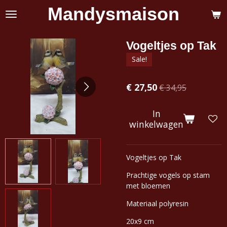
Mandysmaison
Ga
direct
naar
de
Vogeltjes op Tak
hoofdinhoud
Sale!
€ 27,50
€ 34,95
In
winkelwagen
Vogeltjes op Tak
Prachtige vogels op stam
met bloemen
Materiaal polyresin
20x9 cm