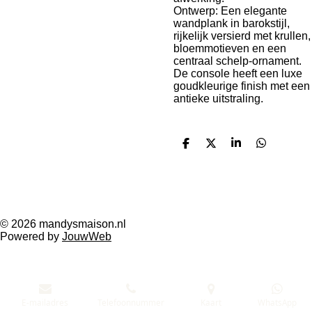
Ontwerp: Een elegante
wandplank in barokstijl,
rijkelijk versierd met krullen,
bloemmotieven en een
centraal schelp-ornament.
De console heeft een luxe
goudkleurige finish met een
antieke uitstraling.
D
D
S
D
e
e
h
e
l
e
a
l
e
l
r
e
n
e
n
F
W
a
h
© 2026 mandysmaison.nl
c
a
Powered by
JouwWeb
e
t
b
s
o
A
o
p
k
p
E-mailadres
Telefoonnummer
Kaart
WhatsApp