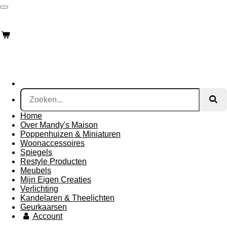
Ga
Mandysmaison
direct
naar
de
hoofdinhoud
Home
Over Mandy's Maison
Poppenhuizen & Miniaturen
Woonaccessoires
Spiegels
Restyle Producten
Meubels
Mijn Eigen Creaties
Verlichting
Kandelaren & Theelichten
Geurkaarsen
Account