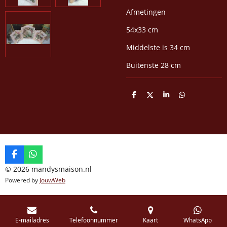
Afmetingen
54x33 cm
Middelste is 34 cm
Buitenste 28 cm
D
D
S
D
e
e
h
e
l
e
a
l
e
l
r
e
n
e
n
F
W
a
h
© 2026 mandysmaison.nl
c
a
Powered by
JouwWeb
e
t
b
s
o
A
o
p
k
p
E-mailadres
Telefoonnummer
Kaart
WhatsApp