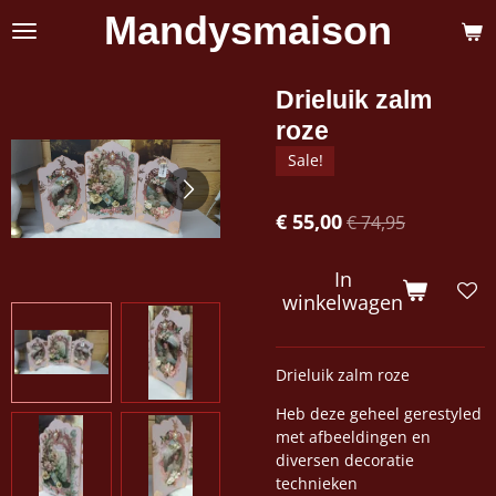
Mandysmaison
Ga
direct
naar
de
Drieluik zalm
hoofdinhoud
roze
Sale!
€ 55,00
€ 74,95
In
winkelwagen
Drieluik zalm roze
Heb deze geheel gerestyled
met afbeeldingen en
diversen decoratie
technieken