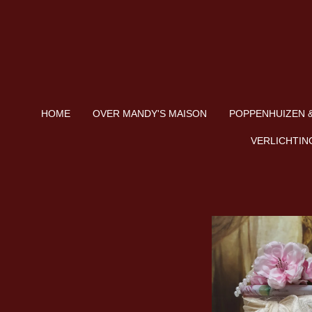
Ga
direct
naar
de
hoofdinhoud
HOME
OVER MANDY'S MAISON
POPPENHUIZEN &
VERLICHTIN