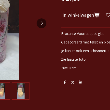
In winkelwagen
Brocante Voorraadpot glas
Gedecoreerd met tekst en bl
Je kan er ook een lichtsnoertje
Zie laatste foto
26x10 cm
D
D
S
e
e
h
l
e
a
e
l
r
n
e