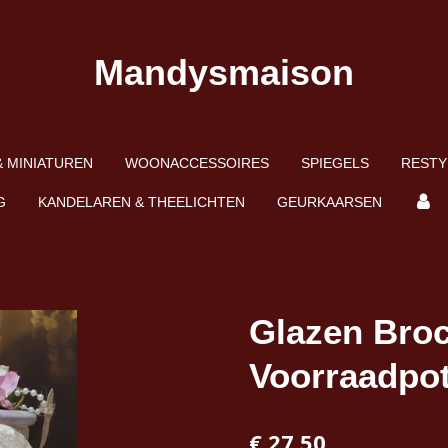
Mandysmaison
 MINIATUREN
WOONACCESSOIRES
SPIEGELS
RESTY
G
KANDELAREN & THEELICHTEN
GEURKAARSEN
Glazen Bro
Voorraadpo
€ 27,50