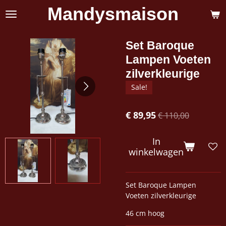
Mandysmaison
Ga
direct
naar
de
Set Baroque
hoofdinhoud
Lampen Voeten
zilverkleurige
Sale!
€ 89,95
€ 110,00
In
winkelwagen
Set Baroque Lampen
Voeten zilverkleurige
46 cm hoog