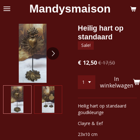
Mandysmaison
Ga
direct
naar
de
Heilig hart op
hoofdinhoud
standaard
Sale!
€ 12,50
€ 17,50
In
winkelwagen
Heilig hart op standaard
goudkleurige
Clayre & Eef
23x10 cm