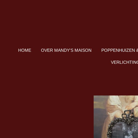
Ga
direct
naar
de
hoofdinhoud
HOME
OVER MANDY'S MAISON
POPPENHUIZEN &
VERLICHTIN