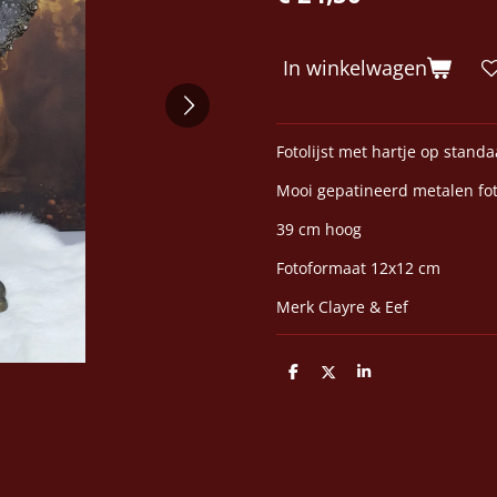
In winkelwagen
Fotolijst met hartje op stand
Mooi gepatineerd metalen fot
39 cm hoog
Fotoformaat 12x12 cm
Merk Clayre & Eef
D
D
S
e
e
h
l
e
a
e
l
r
n
e