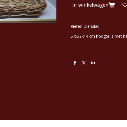
In winkelwagen
Rieten Dienblad
57x39x14 cm hoogte is met h
D
D
S
e
e
h
l
e
a
e
l
r
n
e