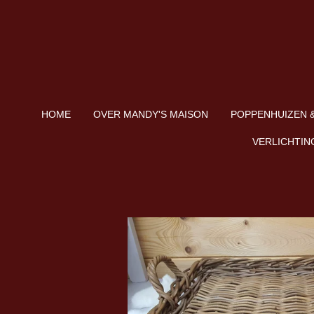
Ga
direct
naar
de
hoofdinhoud
HOME
OVER MANDY'S MAISON
POPPENHUIZEN &
VERLICHTIN