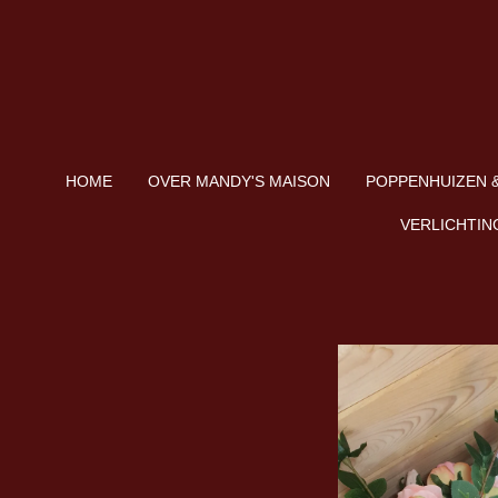
Ga
direct
naar
de
hoofdinhoud
HOME
OVER MANDY'S MAISON
POPPENHUIZEN &
VERLICHTIN