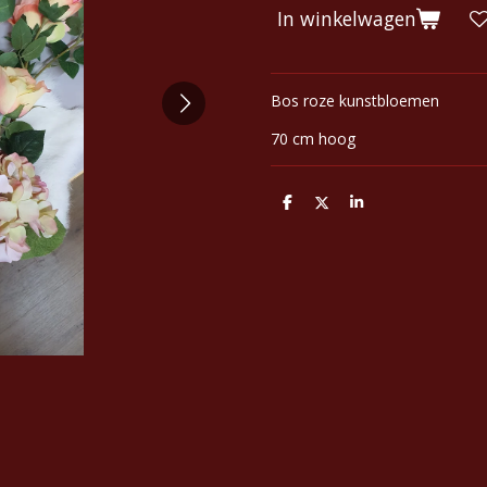
In winkelwagen
Bos roze kunstbloemen
70 cm hoog
D
D
S
e
e
h
l
e
a
e
l
r
n
e