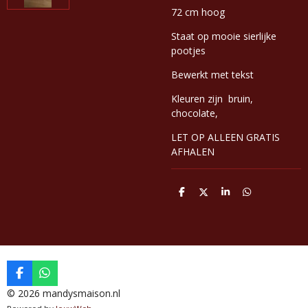
72 cm hoog
Staat op mooie sierlijke
pootjes
Bewerkt met tekst
Kleuren zijn bruin,
chocolate,
LET OP ALLEEN GRATIS
AFHALEN
D
D
S
D
e
e
h
e
l
e
a
l
e
l
r
e
n
e
n
F
W
a
h
© 2026 mandysmaison.nl
c
a