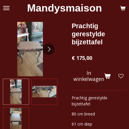
Mandysmaison
Ga
direct
naar
de
Prachtig
hoofdinhoud
gerestylde
bijzettafel
€ 175,00
In
winkelwagen
Prachtig gerestylde
bijzettafel
80 cm breed
61 cm diep