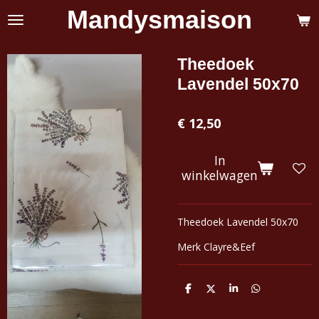
Mandysmaison
Ga
direct
naar
de
Theedoek
hoofdinhoud
Lavendel 50x70
€ 12,50
In
winkelwagen
Theedoek Lavendel 50x70
Merk Clayre&Eef
D
D
S
D
e
e
h
e
l
e
a
l