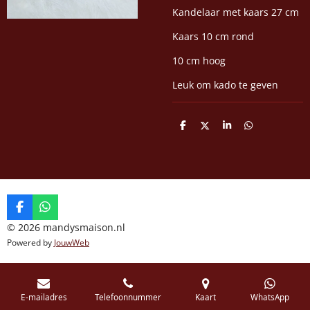
Kandelaar met kaars 27 cm
Kaars 10 cm rond
10 cm hoog
Leuk om kado te geven
D
D
S
D
e
e
h
e
l
e
a
l
e
l
r
e
n
e
n
F
W
a
h
© 2026 mandysmaison.nl
c
a
Powered by
JouwWeb
e
t
b
s
o
A
o
p
k
p
E-mailadres
Telefoonnummer
Kaart
WhatsApp