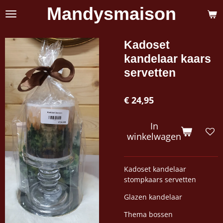
Mandysmaison
Ga
direct
naar
de
Kadoset
hoofdinhoud
kandelaar kaars
servetten
€ 24,95
In
winkelwagen
Kadoset kandelaar
stompkaars servetten
Glazen kandelaar
Thema bossen