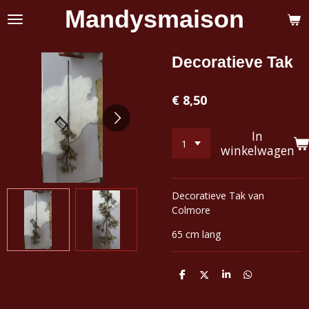
Mandysmaison
Ga
direct
naar
de
Decoratieve Tak
hoofdinhoud
€ 8,50
In
winkelwagen
Decoratieve Tak van
Colmore
65 cm lang
D
D
S
D
e
e
h
e
l
e
a
l
e
l
r
e