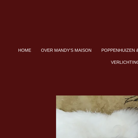
Ga
direct
naar
de
hoofdinhoud
HOME
OVER MANDY'S MAISON
POPPENHUIZEN &
VERLICHTIN